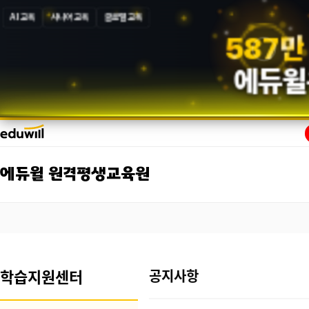
AI 교육
시니어 교육
글로벌 교육
5
8
7
만
에듀윌
에듀윌 원격평생교육원
학습지원센터
공지사항