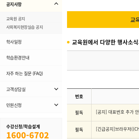
공지사항
교육
교육원 공지
사회복지현장실습 공지
교육원에서 다양한 행사소식
학사일정
학습환경안내
자주 하는 질문 (FAQ)
고객상담실
번호
무료학습설계
민원신청
[공지] 대표번호 추가 
1:1상담
필독
민원신청
수강신청/학습설계
내역조회
필독
1600-6702