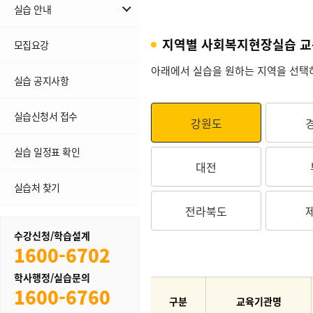
실습 안내
실습 절차 한눈에 보기
지역별 사회복지현장실습 교
모집요강
자주 묻는 질문(FAQ)
아래에서 실습을 원하는 지역을 선택하
실습 공지사항
실습신청서 접수
강원도
실습 일정표 확인
대전
실습처 찾기
전라북도
수강신청/학습설계
1600-6702
학사행정/실습문의
1600-6760
구분
교육기관명