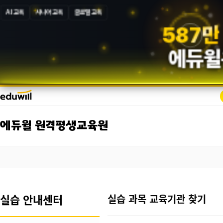
AI 교육
시니어 교육
글로벌 교육
5
8
7
만
에듀윌
에듀윌 원격평생교육원
실습 안내센터
실습 과목 교육기관 찾기