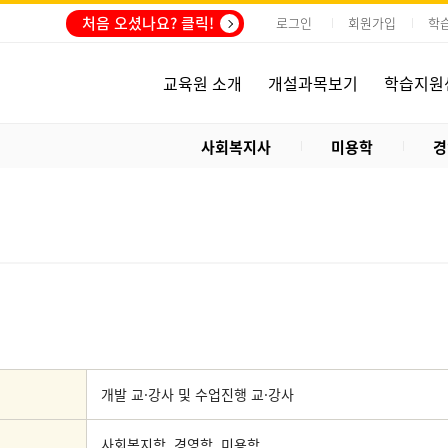
처음 오셨나요? 클릭!
로그인
회원가입
학
교육원 소개
개설과목보기
학습지원
사회복지사
미용학
경
개발 교·강사 및 수업진행 교·강사
사회복지학, 경영학, 미용학