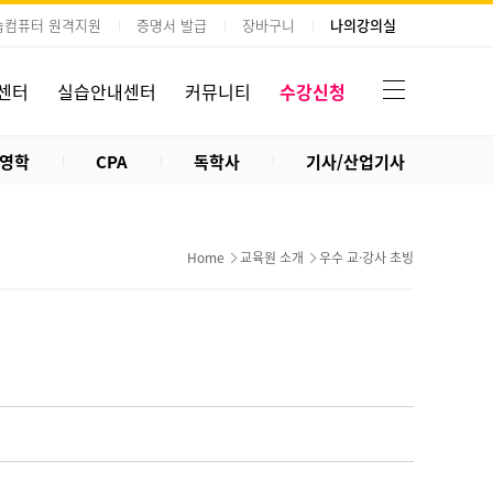
습컴퓨터 원격지원
증명서 발급
장바구니
나의강의실
센터
실습안내센터
커뮤니티
수강신청
영학
CPA
독학사
기사/산업기사
Home
교육원 소개
우수 교·강사 초빙