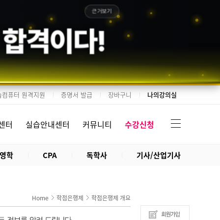
근거보기
 합격이다!
습컴퓨터 원격지원
증명서 발급
장바구니
나의강의실
센터
실습안내센터
커뮤니티
수강신청
영학
CPA
독학사
기사/산업기사
Home
학점은행제
학점은행제 개요