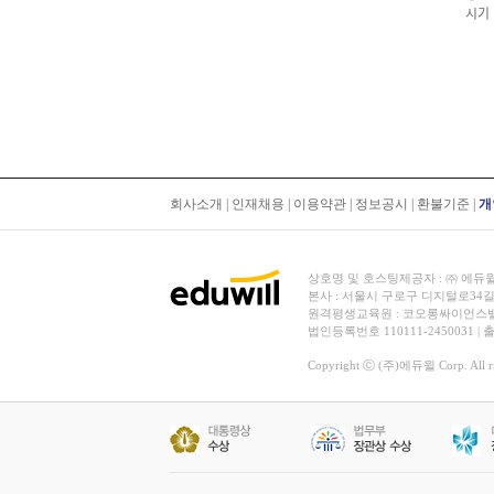
시기
회사소개
|
인재채용
|
이용약관
|
정보공시
|
환불기준
|
개
상호명 및 호스팅제공자 : ㈜ 에듀윌 | 대
본사 : 서울시 구로구 디지털로34길
원격평생교육원 : 코오롱싸이언스밸리 2차
법인등록번호 110111-2450031 |
Copyright ⓒ (주)에듀윌 Corp. All rig