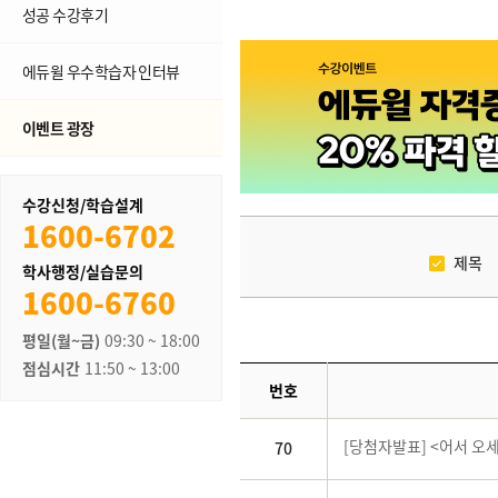
성공 수강후기
에듀윌 우수학습자 인터뷰
이벤트 광장
수강신청/학습설계
1600-6702
제목
학사행정/실습문의
1600-6760
평일(월~금)
09:30 ~ 18:00
점심시간
11:50 ~ 13:00
번호
[당첨자발표] <어서 오
70