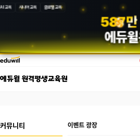
AI 교육
시니어 교육
글로벌 교육
5
8
7
만
에듀윌
에듀윌 원격평생교육원
커뮤니티
이벤트 광장