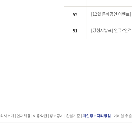
[12월 문화공연 이벤트
52
[당첨자발표] 연극<연적
51
회사소개
|
인재채용
|
이용약관
|
정보공시
|
환불기준
|
개인정보처리방침
|
이메일 추